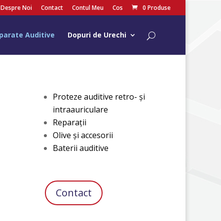
Despre Noi
Contact
Contul Meu
Cos
0 Produse
parate Auditive
Dopuri de Urechi
Proteze auditive retro- şi
intraauriculare
Reparaţii
Olive şi accesorii
Baterii auditive
Contact