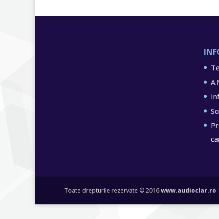
INF
Te
A.
In
So
Pr
ca
Toate drepturile rezervate © 2016
www.audioclar.ro
|