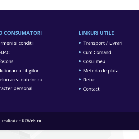
O CONSUMATORI
LINKURI UTILE
rmeni si conditii
Transport / Livrari
N.P.C
Cum Comand
foCons
Cosul meu
lutionarea Litigiilor
Metoda de plata
elucrarea datelor cu
Retur
racter personal
Contact
 realizat de
DCWeb.ro